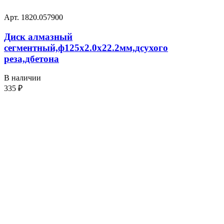
Арт. 1820.057900
Диск алмазный
сегментный,ф125х2.0х22.2мм,дсухого
реза,дбетона
В наличии
335
₽