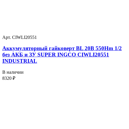
Арт. CIWLI20551
Аккумуляторный гайковерт BL 20В 550Hm 1/2
без АКБ и ЗУ SUPER INGCO CIWLI20551
INDUSTRIAL
В наличии
8320
₽