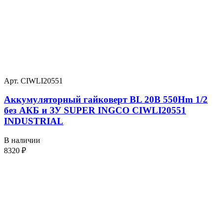
Арт. CIWLI20551
Аккумуляторный гайковерт BL 20В 550Hm 1/2
без АКБ и ЗУ SUPER INGCO CIWLI20551
INDUSTRIAL
В наличии
8320
₽