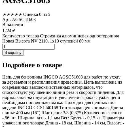
AGSC51603
★
★
★
★
★
Оценка 0 из 5
Арт. AGSC51603
В наличии
1224
₽
Количество товара Стремянка алюминиевая односторонняя
Новая Высота NV 2110, 1х10 ступеней 80 мм
В корзину
Подробнее
о товаре
Цепь для бензопилы INGCO AGSC51603 для работ по уходу
за деревьями и распиливания древесины. Цепь выполнена из
современных высококачественных материалов, что
способствует улучшению линии реза и скорости пиления. Для
нормальной эксплуатации и увеличения срока службы цепи
необходима постоянная смазка. Подходит для цепных пил
модели INGCO CGSLI40168 Тип товара: цепь пильная Длина
шины: 400 мм (16") Шаг цепи: 3/8 (0,375) Количество звеньев
- 56 шт. Ширина паза - 1,1 мм Вес: Брутто - 0,15 кг. Параметры
упакованного товара: Длина - 18 см, Ширина - 14 см, Высота -