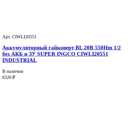
Арт. CIWLI20551
Аккумуляторный гайковерт BL 20В 550Hm 1/2
без АКБ и ЗУ SUPER INGCO CIWLI20551
INDUSTRIAL
В наличии
8320
₽