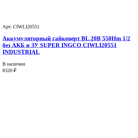
Арт. CIWLI20551
Аккумуляторный гайковерт BL 20В 550Hm 1/2
без АКБ и ЗУ SUPER INGCO CIWLI20551
INDUSTRIAL
В наличии
8320
₽