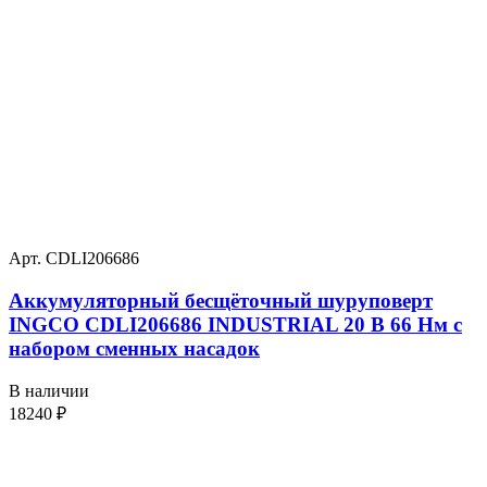
Арт. CDLI206686
Аккумуляторный бесщёточный шуруповерт
INGCO CDLI206686 INDUSTRIAL 20 В 66 Нм с
набором сменных насадок
В наличии
18240
₽