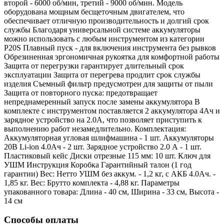
второй - 6000 об/мин, третий - 9000 об/мин. Модель
оборудована мощным бесщеточным двигателем, что
обеспечивает отличную производительность и долгий срок
службы Благодаря универсальной системе аккумуляторы
можно использовать с любым инструментом из категории
P20S Плавный пуск - для включения инструмента без рывков
Обрезиненная эргономичная рукоятка для комфортной работы
Защита от перегрузки гарантирует длительный срок
эксплуатации Защита от перегрева продлит срок службы
изделия Съемный фильтр предусмотрен для защиты от пыли
Защита от повторного пуска: предотвращает
непреднамеренный запуск после замены аккумулятора В
комплекте с инструментом поставляется 2 аккумулятора 4Ач и
зарядное устройство на 2.0А, что позволяет приступить к
выполнению работ незамедлительно. Комплектация:
Аккумуляторная угловая шлифмашина - 1 шт. Аккумуляторы
20В Li-ion 4.0Ач - 2 шт. Зарядное устройство 2.0 А - 1 шт.
Пластиковый кейс Диски отрезные 115 мм: 10 шт. Ключ для
УШМ Инструкция Коробка Гарантийный талон (1 год
гарантии) Вес: Нетто УШМ без аккум. - 1,2 кг, с АКБ 4.0Ач. -
1,85 кг. Вес: Брутто комплекта - 4,88 кг. Параметры
упакованного товара: Длина - 40 см, Ширина - 33 см, Высота -
14 см
Способы оплаты