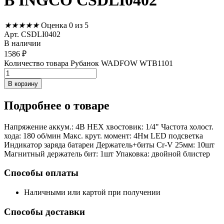
В INGCO CSDLI0402
★
★
★
★
★
Оценка 0 из 5
Арт. CSDLI0402
В наличии
1586
₽
Количество товара Рубанок WADFOW WTB1101
В корзину
Подробнее
о товаре
Напряжение аккум.: 4В HEX хвостовик: 1/4" Частота холост.
хода: 180 об/мин Макс. крут. момент: 4Нм LED подсветка
Индикатор заряда батареи Держатель+биты Cr-V 25мм: 10шт
Магнитный держатель бит: 1шт Упаковка: двойной блистер
Способы оплаты
Наличными или картой при получении
Способы доставки