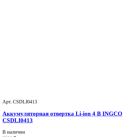
Арт. CSDLI0413
Аккумуляторная отвертка Li-ion 4 В INGCO
CSDLI0413
В наличии