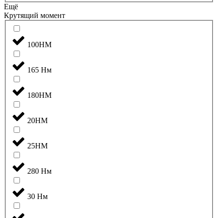
Ещё
Крутящий момент
100НМ
165 Нм
180НМ
20НМ
25НМ
280 Нм
30 Нм