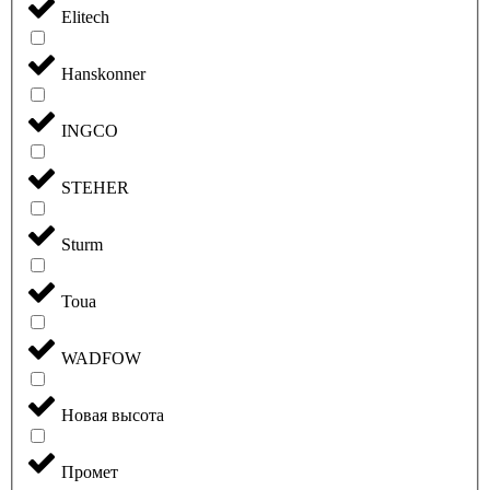
Elitech
Hanskonner
INGCO
STEHER
Sturm
Toua
WADFOW
Новая высота
Промет