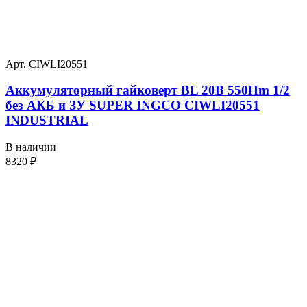
Арт. CIWLI20551
Аккумуляторный гайковерт BL 20В 550Hm 1/2
без АКБ и ЗУ SUPER INGCO CIWLI20551
INDUSTRIAL
В наличии
8320
₽