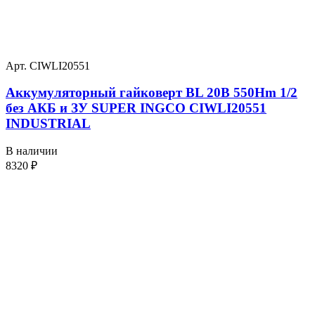
Арт. CIWLI20551
Аккумуляторный гайковерт BL 20В 550Hm 1/2
без АКБ и ЗУ SUPER INGCO CIWLI20551
INDUSTRIAL
В наличии
8320
₽