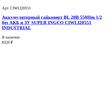
Арт. CIWLI20551
Аккумуляторный гайковерт BL 20В 550Hm 1/2
без АКБ и ЗУ SUPER INGCO CIWLI20551
INDUSTRIAL
В наличии
8320
₽