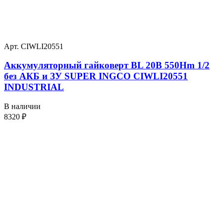
Арт. CIWLI20551
Аккумуляторный гайковерт BL 20В 550Hm 1/2
без АКБ и ЗУ SUPER INGCO CIWLI20551
INDUSTRIAL
В наличии
8320
₽