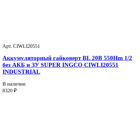
Арт. CIWLI20551
Аккумуляторный гайковерт BL 20В 550Hm 1/2
без АКБ и ЗУ SUPER INGCO CIWLI20551
INDUSTRIAL
В наличии
8320
₽