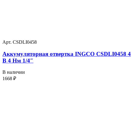
Арт. CSDLI0458
Аккумуляторная отвертка INGCO CSDLI0458 4
В 4 Нм 1/4″
В наличии
1668
₽