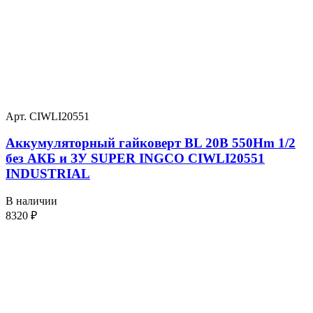
Арт. CIWLI20551
Аккумуляторный гайковерт BL 20В 550Hm 1/2
без АКБ и ЗУ SUPER INGCO CIWLI20551
INDUSTRIAL
В наличии
8320
₽