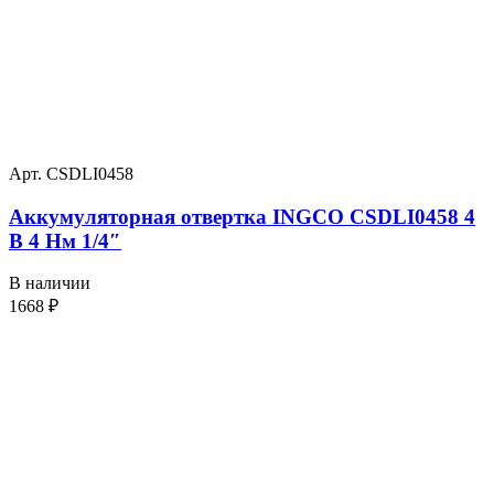
Арт. CSDLI0458
Аккумуляторная отвертка INGCO CSDLI0458 4
В 4 Нм 1/4″
В наличии
1668
₽