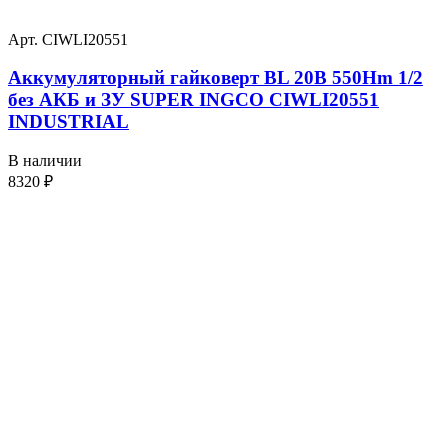
Арт. CIWLI20551
Аккумуляторный гайковерт BL 20В 550Hm 1/2
без АКБ и ЗУ SUPER INGCO CIWLI20551
INDUSTRIAL
В наличии
8320
₽