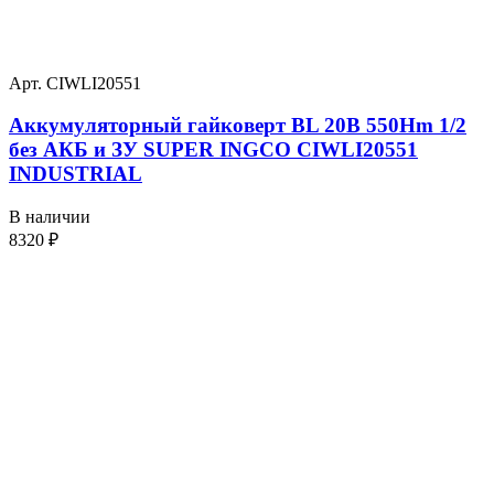
Арт. CIWLI20551
Аккумуляторный гайковерт BL 20В 550Hm 1/2
без АКБ и ЗУ SUPER INGCO CIWLI20551
INDUSTRIAL
В наличии
8320
₽