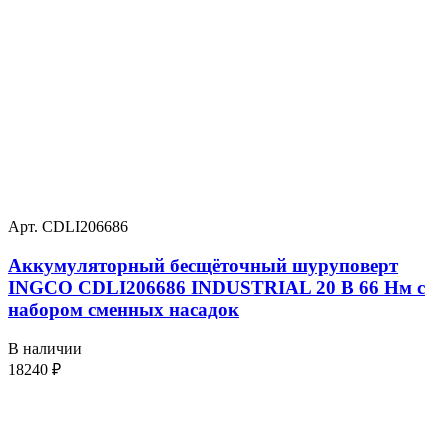
Арт. CDLI206686
Аккумуляторный бесщёточный шуруповерт
INGCO CDLI206686 INDUSTRIAL 20 В 66 Нм с
набором сменных насадок
В наличии
18240
₽