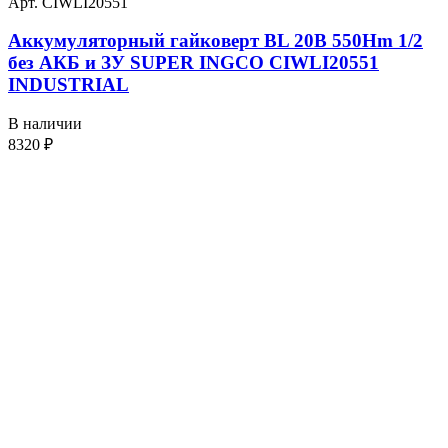
Арт. CIWLI20551
Аккумуляторный гайковерт BL 20В 550Hm 1/2
без АКБ и ЗУ SUPER INGCO CIWLI20551
INDUSTRIAL
В наличии
8320
₽