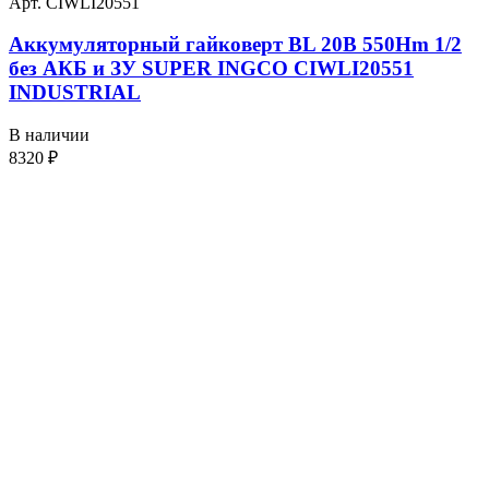
Арт. CIWLI20551
Аккумуляторный гайковерт BL 20В 550Hm 1/2
без АКБ и ЗУ SUPER INGCO CIWLI20551
INDUSTRIAL
В наличии
8320
₽