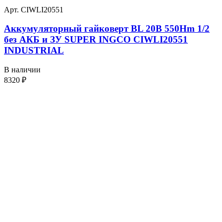
Арт. CIWLI20551
Аккумуляторный гайковерт BL 20В 550Hm 1/2
без АКБ и ЗУ SUPER INGCO CIWLI20551
INDUSTRIAL
В наличии
8320
₽