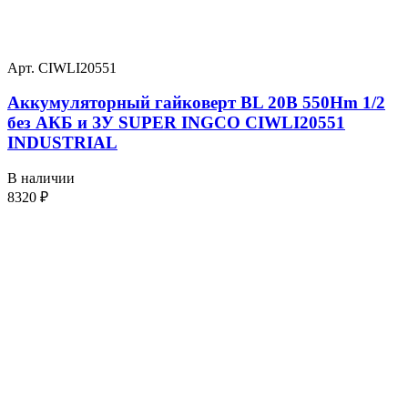
Арт. CIWLI20551
Аккумуляторный гайковерт BL 20В 550Hm 1/2
без АКБ и ЗУ SUPER INGCO CIWLI20551
INDUSTRIAL
В наличии
8320
₽