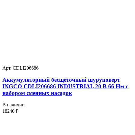
Арт. CDLI206686
Аккумуляторный бесщёточный шуруповерт
INGCO CDLI206686 INDUSTRIAL 20 В 66 Нм с
набором сменных насадок
В наличии
18240
₽