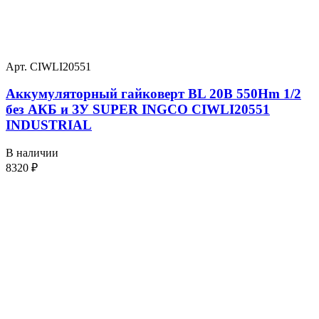
Арт. CIWLI20551
Аккумуляторный гайковерт BL 20В 550Hm 1/2
без АКБ и ЗУ SUPER INGCO CIWLI20551
INDUSTRIAL
В наличии
8320
₽