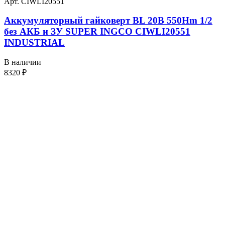
Арт. CIWLI20551
Аккумуляторный гайковерт BL 20В 550Hm 1/2
без АКБ и ЗУ SUPER INGCO CIWLI20551
INDUSTRIAL
В наличии
8320
₽