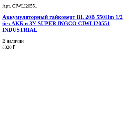
Арт. CIWLI20551
Аккумуляторный гайковерт BL 20В 550Hm 1/2
без АКБ и ЗУ SUPER INGCO CIWLI20551
INDUSTRIAL
В наличии
8320
₽