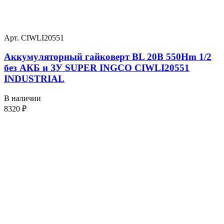
Арт. CIWLI20551
Аккумуляторный гайковерт BL 20В 550Hm 1/2
без АКБ и ЗУ SUPER INGCO CIWLI20551
INDUSTRIAL
В наличии
8320
₽