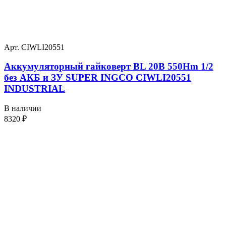
Арт. CIWLI20551
Аккумуляторный гайковерт BL 20В 550Hm 1/2
без АКБ и ЗУ SUPER INGCO CIWLI20551
INDUSTRIAL
В наличии
8320
₽