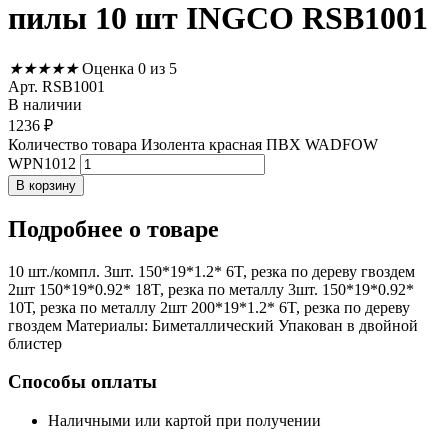
пилы 10 шт INGCO RSB1001
★
★
★
★
★
Оценка 0 из 5
Арт. RSB1001
В наличии
1236
₽
Количество товара Изолента красная ПВХ WADFOW
WPN1012
В корзину
Подробнее
о товаре
10 шт./компл. 3шт. 150*19*1.2* 6T, резка по дереву гвоздем
2шт 150*19*0.92* 18T, резка по металлу 3шт. 150*19*0.92*
10Т, резка по металлу 2шт 200*19*1.2* 6T, резка по дереву
гвоздем Материалы: Биметаллический Упакован в двойной
блистер
Способы оплаты
Наличными или картой при получении