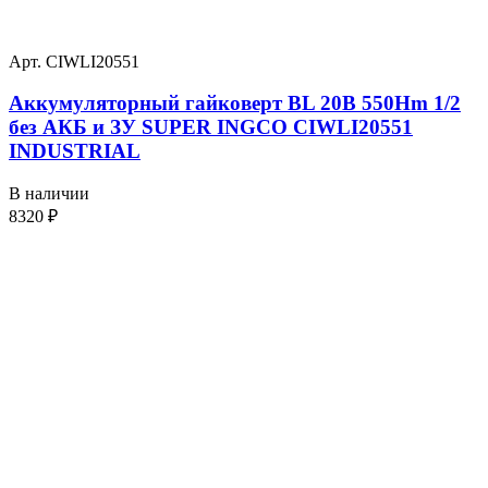
Арт. CIWLI20551
Аккумуляторный гайковерт BL 20В 550Hm 1/2
без АКБ и ЗУ SUPER INGCO CIWLI20551
INDUSTRIAL
В наличии
8320
₽