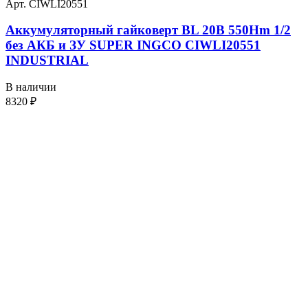
Арт. CIWLI20551
Аккумуляторный гайковерт BL 20В 550Hm 1/2
без АКБ и ЗУ SUPER INGCO CIWLI20551
INDUSTRIAL
В наличии
8320
₽