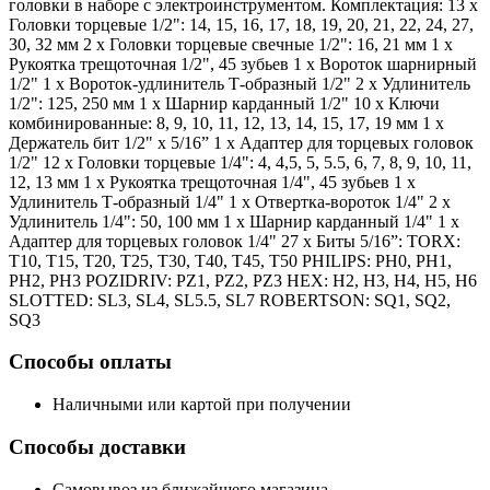
головки в наборе с электроинструментом. Комплектация: 13 х
Головки торцевые 1/2": 14, 15, 16, 17, 18, 19, 20, 21, 22, 24, 27,
30, 32 мм 2 х Головки торцевые свечные 1/2": 16, 21 мм 1 х
Рукоятка трещоточная 1/2", 45 зубьев 1 х Вороток шарнирный
1/2" 1 х Вороток-удлинитель Т-образный 1/2" 2 х Удлинитель
1/2": 125, 250 мм 1 х Шарнир карданный 1/2" 10 х Ключи
комбинированные: 8, 9, 10, 11, 12, 13, 14, 15, 17, 19 мм 1 х
Держатель бит 1/2" х 5/16” 1 х Адаптер для торцевых головок
1/2" 12 х Головки торцевые 1/4": 4, 4,5, 5, 5.5, 6, 7, 8, 9, 10, 11,
12, 13 мм 1 х Рукоятка трещоточная 1/4", 45 зубьев 1 х
Удлинитель Т-образный 1/4" 1 х Отвертка-вороток 1/4" 2 х
Удлинитель 1/4": 50, 100 мм 1 х Шарнир карданный 1/4" 1 х
Адаптер для торцевых головок 1/4" 27 х Биты 5/16”: TORX:
T10, T15, T20, T25, T30, T40, T45, T50 PHILIPS: PH0, PH1,
PH2, PH3 POZIDRIV: PZ1, PZ2, PZ3 HEX: H2, H3, H4, H5, H6
SLOTTED: SL3, SL4, SL5.5, SL7 ROBERTSON: SQ1, SQ2,
SQ3
Способы оплаты
Наличными или картой при получении
Способы доставки
Самовывоз из ближайшего магазина