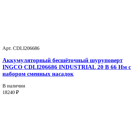
Арт. CDLI206686
Аккумуляторный бесщёточный шуруповерт
INGCO CDLI206686 INDUSTRIAL 20 В 66 Нм с
набором сменных насадок
В наличии
18240
₽