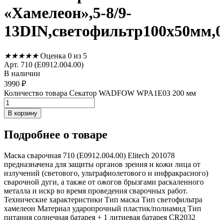
«Хамелеон»,5-8/9-
13DIN,светофильтр100х50мм,0
★
★
★
★
★
Оценка 0 из 5
Арт. 710 (E0912.004.00)
В наличии
3990
₽
Количество товара Секатор WADFOW WPA1E03 200 мм
В корзину
Подробнее
о товаре
Маска сварочная 710 (E0912.004.00) Elitech 201078
предназначена для защиты органов зрения и кожи лица от
излучений (светового, ультрафиолетового и инфракрасного)
сварочной дуги, а также от ожогов брызгами раскаленного
металла и искр во время проведения сварочных работ.
Технические характеристики Тип маска Тип светофильтра
хамелеон Материал ударопрочный пластик/полиамид Тип
питания солнечная батарея + 1 литиевая батарея CR2032