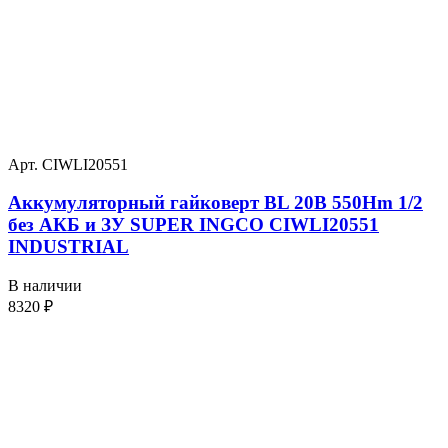
Арт. CIWLI20551
Аккумуляторный гайковерт BL 20В 550Hm 1/2
без АКБ и ЗУ SUPER INGCO CIWLI20551
INDUSTRIAL
В наличии
8320
₽