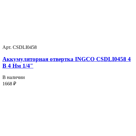
Арт. CSDLI0458
Аккумуляторная отвертка INGCO CSDLI0458 4
В 4 Нм 1/4″
В наличии
1668
₽