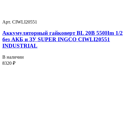
Арт. CIWLI20551
Аккумуляторный гайковерт BL 20В 550Hm 1/2
без АКБ и ЗУ SUPER INGCO CIWLI20551
INDUSTRIAL
В наличии
8320
₽