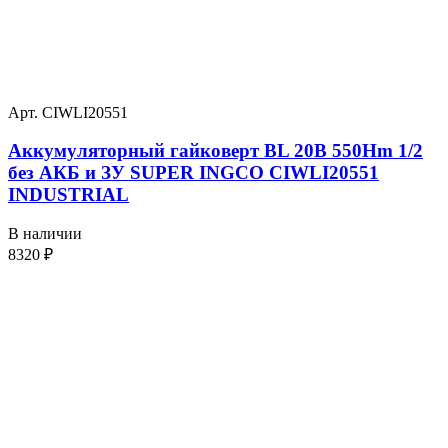
Арт. CIWLI20551
Аккумуляторный гайковерт BL 20В 550Hm 1/2
без АКБ и ЗУ SUPER INGCO CIWLI20551
INDUSTRIAL
В наличии
8320
₽