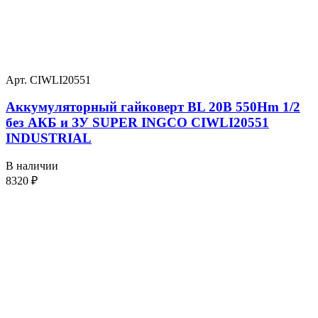
Арт. CIWLI20551
Аккумуляторный гайковерт BL 20В 550Hm 1/2
без АКБ и ЗУ SUPER INGCO CIWLI20551
INDUSTRIAL
В наличии
8320
₽