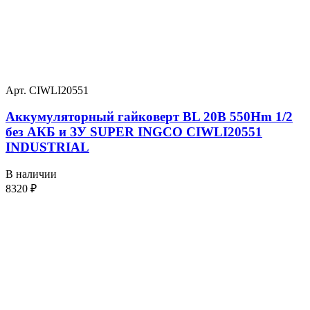
Арт. CIWLI20551
Аккумуляторный гайковерт BL 20В 550Hm 1/2
без АКБ и ЗУ SUPER INGCO CIWLI20551
INDUSTRIAL
В наличии
8320
₽