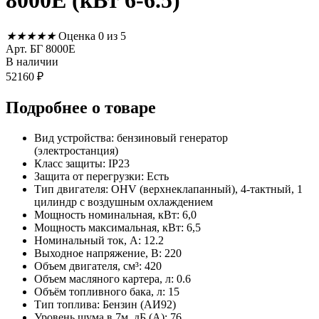
8000Е (кВт 6-6.5)
★
★
★
★
★
Оценка 0 из 5
Арт. БГ 8000Е
В наличии
52160
₽
Подробнее
о товаре
Вид устройства: бензиновый генератор
(электростанция)
Класс защиты: IP23
Защита от перегрузки: Есть
Тип двигателя: OHV (верxнеклапанный), 4-тактный, 1
цилиндр с воздушным оxлаждением
Мощность номинальная, кВт: 6,0
Мощность максимальная, кВт: 6,5
Номинальный ток, А: 12.2
Выходное напряжение, В: 220
Объем двигателя, см³: 420
Объем масляного картера, л: 0.6
Объём топливного бака, л: 15
Тип топлива: Бензин (АИ92)
Уровень шума в 7м, дБ (А): 76