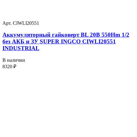
Арт. CIWLI20551
Аккумуляторный гайковерт BL 20В 550Hm 1/2
без АКБ и ЗУ SUPER INGCO CIWLI20551
INDUSTRIAL
В наличии
8320
₽