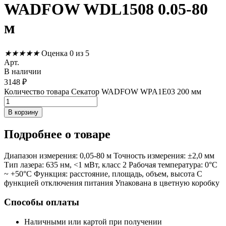
WADFOW WDL1508 0.05-80
м
★
★
★
★
★
Оценка 0 из 5
Арт.
В наличии
3148
₽
Количество товара Секатор WADFOW WPA1E03 200 мм
В корзину
Подробнее
о товаре
Диапазон
измерения
:
0
,
05
-
80
м
Точность
измерения
:
±
2
,
0
мм
Тип
лазера
:
635
нм
,
<
1
м
Вт
,
класс
2
Рабочая
температура
:
0
°C
~
+50
°C
Функция
:
расстояние
,
площадь
,
объем
,
высота
С
функцией
отключения
питания
Упакована
в
цветную
коробку
Способы оплаты
Наличными или картой при получении