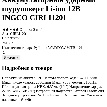
шуруповерт Li-ion 12В
INGCO CIRLI1201
★
★
★
★
★
Оценка 0 из 5
Арт. CIRLI1201
В наличии
7810
₽
Количество товара Рубанок WADFOW WTB1101
В корзину
Подробнее
о товаре
Напряжение аккум.: 12В Частота холост. хода: 0-2000/мин
Макс. число ударов: 2800/мин Макс. крут. момент: 100Нм
Шестигранная цанга НЕХ: 6.35мм (1/4") Напряжение заряда:
220В-240В~50/60Гц Встроенная подсветка Батарея Li-ion: 2шт
Зарядное устройство 2ч: 1шт Биты Cr-V 65мм: 1шт Упаковка:
пластиковый кейс