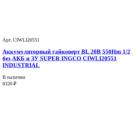
Арт. CIWLI20551
Аккумуляторный гайковерт BL 20В 550Hm 1/2
без АКБ и ЗУ SUPER INGCO CIWLI20551
INDUSTRIAL
В наличии
8320
₽