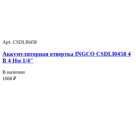
Арт. CSDLI0458
Аккумуляторная отвертка INGCO CSDLI0458 4
В 4 Нм 1/4″
В наличии
1668
₽