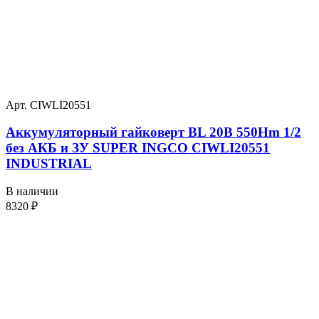
Арт. CIWLI20551
Аккумуляторный гайковерт BL 20В 550Hm 1/2
без АКБ и ЗУ SUPER INGCO CIWLI20551
INDUSTRIAL
В наличии
8320
₽