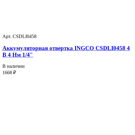
Арт. CSDLI0458
Аккумуляторная отвертка INGCO CSDLI0458 4
В 4 Нм 1/4″
В наличии
1668
₽