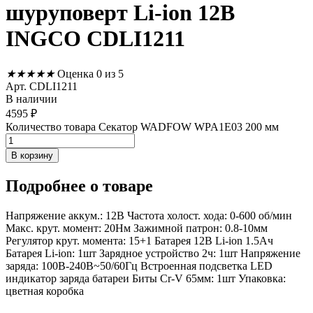
шуруповерт Li-ion 12В
INGCO CDLI1211
★
★
★
★
★
Оценка 0 из 5
Арт. CDLI1211
В наличии
4595
₽
Количество товара Секатор WADFOW WPA1E03 200 мм
В корзину
Подробнее
о товаре
Напряжение аккум.: 12В Частота холост. хода: 0-600 об/мин
Макс. крут. момент: 20Нм Зажимной патрон: 0.8-10мм
Регулятор крут. момента: 15+1 Батарея 12В Li-ion 1.5Ач
Батарея Li-ion: 1шт Зарядное устройство 2ч: 1шт Напряжение
заряда: 100В-240В~50/60Гц Встроенная подсветка LED
индикатор заряда батареи Биты Cr-V 65мм: 1шт Упаковка:
цветная коробка