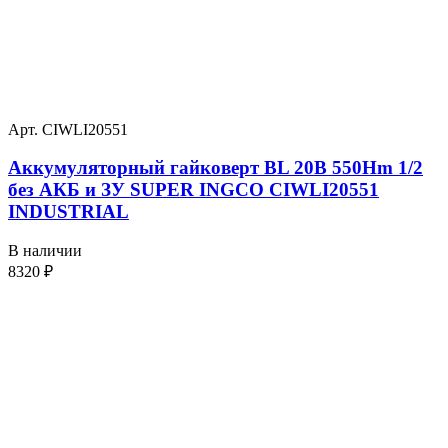
Арт. CIWLI20551
Аккумуляторный гайковерт BL 20В 550Hm 1/2
без АКБ и ЗУ SUPER INGCO CIWLI20551
INDUSTRIAL
В наличии
8320
₽